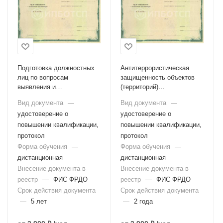
Подготовка должностных
Антитеррористическая
лиц по вопросам
защищенность объектов
выявления и
(территорий)
предупреждения
образовательной
Вид документа
—
Вид документа
—
применения токсичных
организации
удостоверение о
удостоверение о
химикатов, отравляющих
веществ и патогенных
повышении квалификации,
повышении квалификации,
биологических агентов
протокол
протокол
Форма обучения
—
Форма обучения
—
дистанционная
дистанционная
Внесение документа в
Внесение документа в
реестр
—
ФИС ФРДО
реестр
—
ФИС ФРДО
Срок действия документа
Срок действия документа
—
5 лет
—
2 года