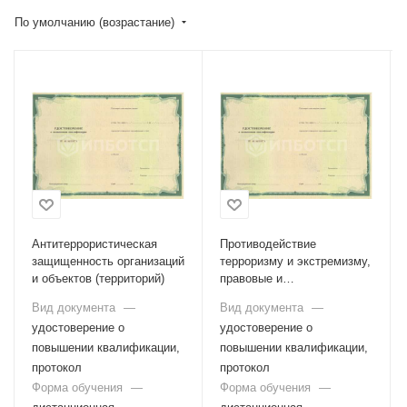
По умолчанию (возрастание)
Антитеррористическая
Противодействие
защищенность организаций
терроризму и экстремизму,
и объектов (территорий)
правовые и
организационные основы
Вид документа
—
Вид документа
—
профилактики терроризма
удостоверение о
удостоверение о
и экстремизма
повышении квалификации,
повышении квалификации,
протокол
протокол
Форма обучения
—
Форма обучения
—