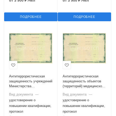
от
3 900 ₽
/чел
от
3 900 ₽
/чел
ПОДРОБНЕЕ
ПОДРОБНЕЕ
Антитеррористическая
Антитеррористическая
защищенность учреждений
защищенность объектов
Министерства
(территорий) медицинской
просвещения Российской
организации
Вид документа
—
Вид документа
—
Федерации
удостоверение о
удостоверение о
повышении квалификации,
повышении квалификации,
протокол
протокол