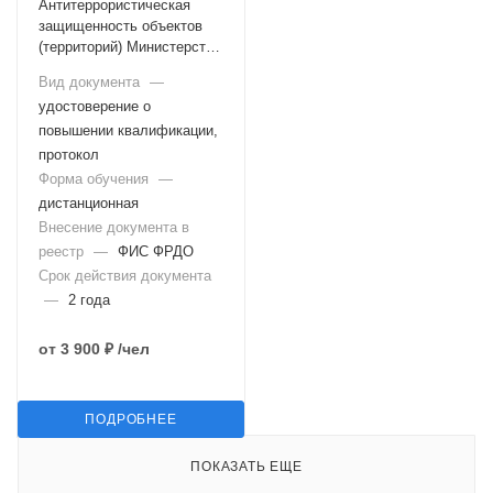
Антитеррористическая
защищенность объектов
(территорий) Министерства
здравоохранения
Вид документа
—
Российской Федерации
удостоверение о
повышении квалификации,
протокол
Форма обучения
—
дистанционная
Внесение документа в
реестр
—
ФИС ФРДО
Срок действия документа
—
2 года
от
3 900 ₽
/чел
ПОДРОБНЕЕ
ПОКАЗАТЬ ЕЩЕ