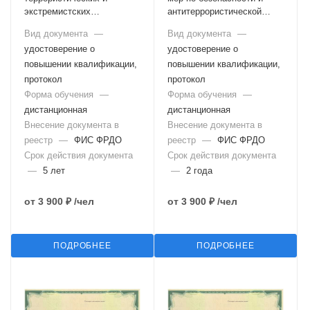
экстремистских
антитеррористической
проявлений в
защищенности в
Вид документа
—
Вид документа
—
образовательном
образовательной
удостоверение о
удостоверение о
учреждении, а также
организации
противодействие их
повышении квалификации,
повышении квалификации,
идеологии
протокол
протокол
Форма обучения
—
Форма обучения
—
дистанционная
дистанционная
Внесение документа в
Внесение документа в
реестр
—
ФИС ФРДО
реестр
—
ФИС ФРДО
Срок действия документа
Срок действия документа
—
5 лет
—
2 года
от
3 900 ₽
/чел
от
3 900 ₽
/чел
ПОДРОБНЕЕ
ПОДРОБНЕЕ