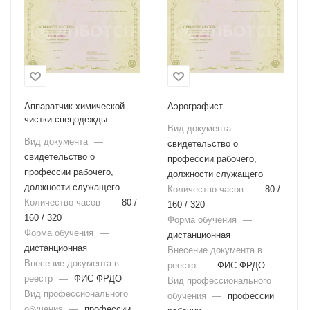
Аппаратчик химической
Аэрографист
чистки спецодежды
Вид документа
—
Вид документа
—
свидетельство о
свидетельство о
профессии рабочего,
профессии рабочего,
должности служащего
должности служащего
Количество часов
—
80 /
Количество часов
—
80 /
160 / 320
160 / 320
Форма обучения
—
Форма обучения
—
дистанционная
дистанционная
Внесение документа в
Внесение документа в
реестр
—
ФИС ФРДО
реестр
—
ФИС ФРДО
Вид профессионального
Вид профессионального
обучения
—
профессии
обучения
—
профессии