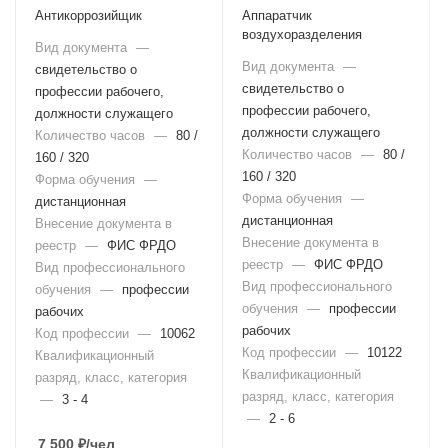
Антикоррозийщик
Аппаратчик
воздухоразделения
Вид документа
—
Вид документа
—
свидетельство о
свидетельство о
профессии рабочего,
профессии рабочего,
должности служащего
должности служащего
Количество часов
—
80 /
Количество часов
—
80 /
160 / 320
160 / 320
Форма обучения
—
Форма обучения
—
дистанционная
дистанционная
Внесение документа в
Внесение документа в
реестр
—
ФИС ФРДО
реестр
—
ФИС ФРДО
Вид профессионального
Вид профессионального
обучения
—
профессии
обучения
—
профессии
рабочих
рабочих
Код профессии
—
10062
Код профессии
—
10122
Квалификационный
Квалификационный
разряд, класс, категория
разряд, класс, категория
—
3 - 4
—
2 - 6
7 500
₽
/чел