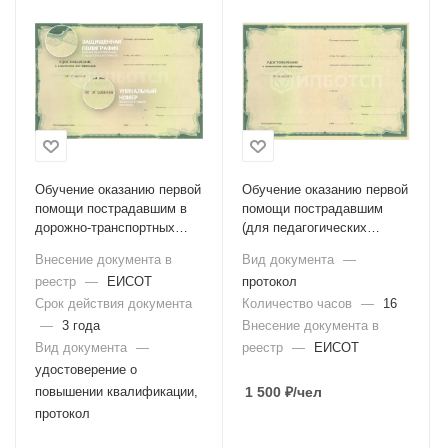
Обучение оказанию первой
Обучение оказанию первой
помощи пострадавшим в
помощи пострадавшим
дорожно-транспортных
(для педагогических
происшествиях (для
работников)
Внесение документа в
Вид документа
—
водителей транспортных
реестр
—
ЕИСОТ
протокол
средств)
Срок действия документа
Количество часов
—
16
—
3 года
Внесение документа в
Вид документа
—
реестр
—
ЕИСОТ
удостоверение о
повышении квалификации,
1 500
₽
/чел
протокол