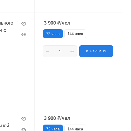
льного
3 900
₽
/чел
и с
72 часа
144 часа
В КОРЗИНУ
3 900
₽
/чел
ьной
72 часа
144 часа