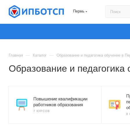
Пермь
—
—
Главная
Каталог
Образование и педагогика обучение в П
Образование и педагогика 
П
Повышение квалификации
п
работников образования
о
7 КУРСОВ
8