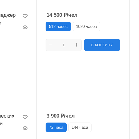
неджер
14 500
₽
/чел
и
512 часов
1020 часов
В КОРЗИНУ
ческих
3 900
₽
/чел
ии
72 часа
144 часа