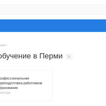
ерми
обучение в Перми
15
рофессиональная
ереподготовка работников
бразования
 КУРСОВ